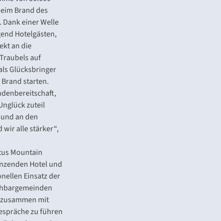
 beim Brand des
. Dank einer Welle
gend Hotelgästen,
ekt an die
Traubels auf
als Glücksbringer
 Brand starten.
ndenbereitschaft,
nglück zuteil
r und an den
wir alle stärker“,
rtus Mountain
enzenden Hotel und
ellen Einsatz der
chbargemeinden
l zusammen mit
espräche zu führen