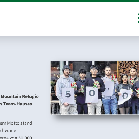
 Mountain Refugio
nes Team-Hauses
sem Motto stand
schwang.
mme von 50.000