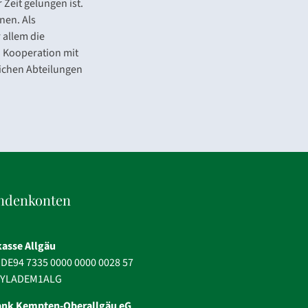
Zeit gelungen ist.
nen. Als
 allem die
n Kooperation mit
lichen Abteilungen
ndenkonten
asse Allgäu
 DE94 7335 0000 0000 0028 57
 BYLADEM1ALG
ank Kempten-Oberallgäu eG