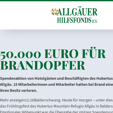
50.000 EURO FÜR
BRANDOPFER
Spendenaktion von Hotelgästen und Beschäftigten des Hubertus
Allgäu. 15 Mitarbeiterinnen und Mitarbeiter hatten bei Brand ei
ihren Besitz verloren.
Mehr anzeigen11:16Balderschwang. Heute für morgen – unter die
das Frühlingsfest des Hubertus Mountain Refugio Allgäu in Balder
Emotionaler Höhepunkt war die Übergabe der stolzen Spendensu