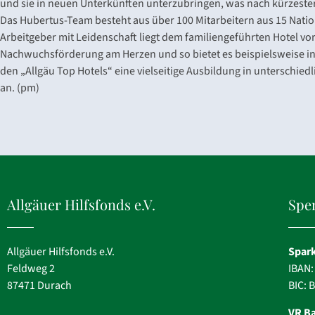
und sie in neuen Unterkünften unterzubringen, was nach kürzester 
Das Hubertus-Team besteht aus über 100 Mitarbeitern aus 15 Natio
Arbeitgeber mit Leidenschaft liegt dem familiengeführten Hotel vor
Nachwuchsförderung am Herzen und so bietet es beispielsweise i
den „Allgäu Top Hotels“ eine vielseitige Ausbildung in unterschied
an. (pm)
Allgäuer Hilfsfonds e.V.
Spe
Allgäuer Hilfsfonds e.V.
Spark
Feldweg 2
IBAN:
87471 Durach
BIC:
VR B