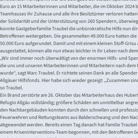
Euro an 15 Mitarbeiterinnen und Mitarbeiter, die im Oktober 2024
Teamhauses ihr Zuhause und alle ihre Besitztümer verloren hatten
der Solidarität und der Unterstützung von 260 Spendern, überwie
konnte Gastgeberfamilie Traubel die unbürokratische Hilfe nun dir
Betroffenen weitergeben. Die gesammelten 49.000 Euro hatten die 
50.000 Euro aufgerundet. Damit und mit einem kleinen Stoff-Grisu 
ausgestattet, können alle nun etwas leichter in ihr Leben nach dem
„Wir sind immer noch überwältigt von der enormen Hilfs- und Spe
die uns und unseren Mitarbeiterinnen und Mitarbeitern nach dem U
wurde“, sagt Marc Traubel. Er richtete seinen Dank an alle Spende
Allgäuer Hilfsfonds. Hier habe sich wieder gezeigt: „Zusammen sind 
so Traubel.
Ein Brand zerstörte am 26. Oktober das Mitarbeiterhaus des Hube
Refugio Allgäu vollständig; größere Schäden am unmittelbar angr
den Nachbargebäuden konnten durch den schnellen und profession
Feuerwehren und Rettungsteams aus Balderschwang und den Na
abgewendet werden. Bereits einen Tag danach hat Familie Traube
einem Kriseninterventions-Team begonnen, mit den Betroffenen G